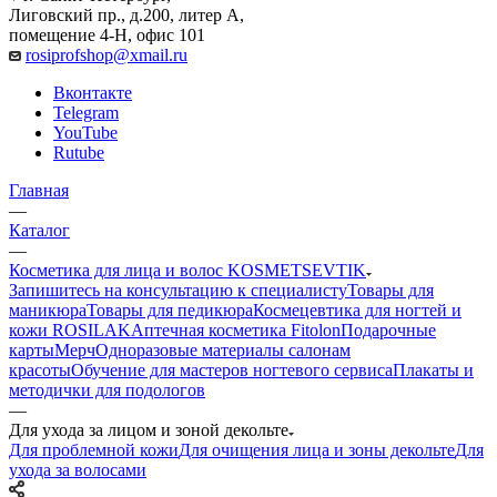
Лиговский пр., д.200, литер А,
помещение 4-Н, офис 101
rosiprofshop@xmail.ru
Вконтакте
Telegram
YouTube
Rutube
Главная
—
Каталог
—
Косметика для лица и волос KOSMETSEVTIK
Запишитесь на консультацию к специалисту
Товары для
маникюра
Товары для педикюра
Космецевтика для ногтей и
кожи ROSILAK
Аптечная косметика Fitolon
Подарочные
карты
Мерч
Одноразовые материалы салонам
красоты
Обучение для мастеров ногтевого сервиса
Плакаты и
методички для подологов
—
Для ухода за лицом и зоной декольте
Для проблемной кожи
Для очищения лица и зоны декольте
Для
ухода за волосами