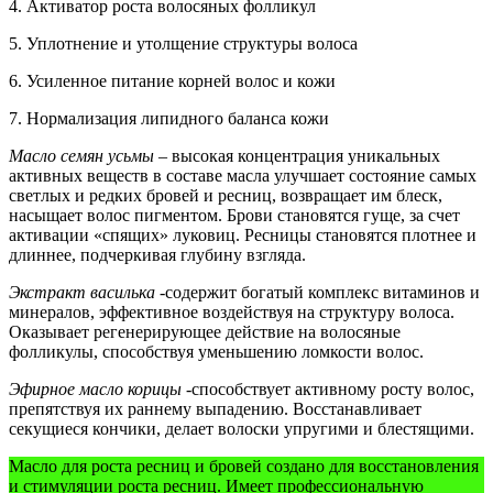
4. Активатор роста волосяных фолликул
5. Уплотнение и утолщение структуры волоса
6. Усиленное питание корней волос и кожи
7. Нормализация липидного баланса кожи
Масло семян усьмы
– высокая концентрация уникальных
активных веществ в составе масла улучшает состояние самых
светлых и редких бровей и ресниц, возвращает им блеск,
насыщает волос пигментом. Брови становятся гуще, за счет
активации «спящих» луковиц. Ресницы становятся плотнее и
длиннее, подчеркивая глубину взгляда.
Экстракт василька
-содержит богатый комплекс витаминов и
минералов, эффективное воздействуя на структуру волоса.
Оказывает регенерирующее действие на волосяные
фолликулы, способствуя уменьшению ломкости волос.
Эфирное масло корицы
-способствует активному росту волос,
препятствуя их раннему выпадению. Восстанавливает
секущиеся кончики, делает волоски упругими и блестящими.
Масло для роста ресниц и бровей создано для восстановления
и стимуляции роста ресниц. Имеет профессиональную