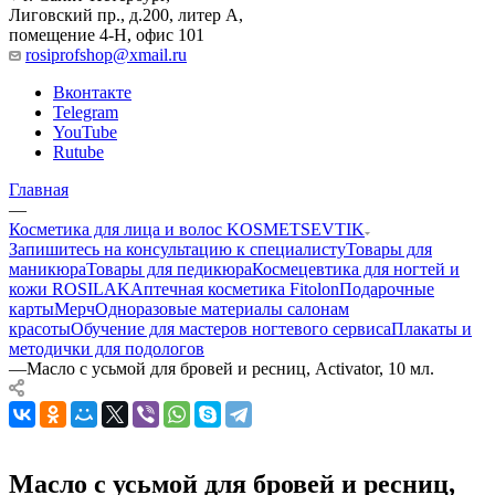
Лиговский пр., д.200, литер А,
помещение 4-Н, офис 101
rosiprofshop@xmail.ru
Вконтакте
Telegram
YouTube
Rutube
Главная
—
Косметика для лица и волос KOSMETSEVTIK
Запишитесь на консультацию к специалисту
Товары для
маникюра
Товары для педикюра
Космецевтика для ногтей и
кожи ROSILAK
Аптечная косметика Fitolon
Подарочные
карты
Мерч
Одноразовые материалы салонам
красоты
Обучение для мастеров ногтевого сервиса
Плакаты и
методички для подологов
—
Масло с усьмой для бровей и ресниц, Activator, 10 мл.
Масло с усьмой для бровей и ресниц,