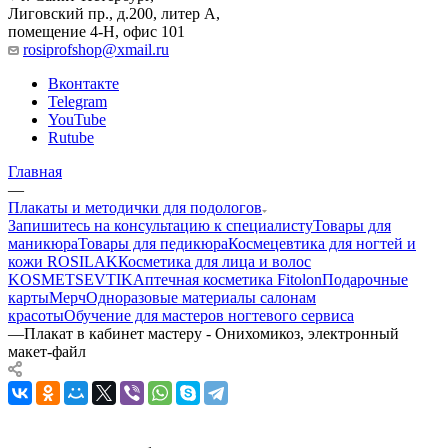
Лиговский пр., д.200, литер А,
помещение 4-Н, офис 101
rosiprofshop@xmail.ru
Вконтакте
Telegram
YouTube
Rutube
Главная
—
Плакаты и методички для подологов
Запишитесь на консультацию к специалисту
Товары для
маникюра
Товары для педикюра
Космецевтика для ногтей и
кожи ROSILAK
Косметика для лица и волос
KOSMETSEVTIK
Аптечная косметика Fitolon
Подарочные
карты
Мерч
Одноразовые материалы салонам
красоты
Обучение для мастеров ногтевого сервиса
—
Плакат в кабинет мастеру - Онихомикоз, электронный
макет-файл